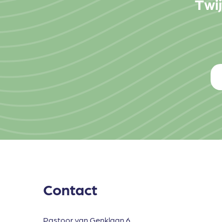
Twij
Contact
Pastoor van Genklaan 6