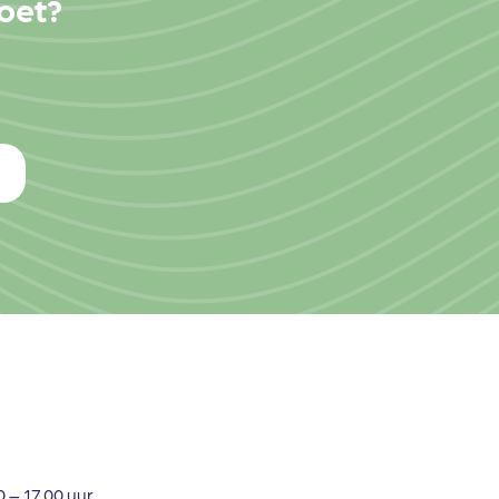
moet?
– 17.00 uur.