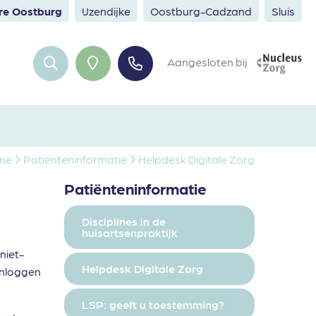
ere Oostburg
IJzendijke
Oostburg-Cadzand
Sluis
Aangesloten bij
me
Patiënteninformatie
Helpdesk Digitale Zorg
Patiënteninformatie
Disciplines in de
huisartsenpraktijk
niet-
Helpdesk Digitale Zorg
 inloggen
LSP: geeft u toestemming?