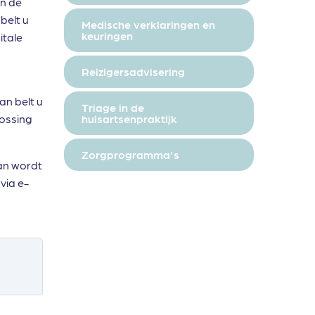
an de
belt u
Medische verklaringen en
keuringen
itale
Reizigersadvisering
an belt u
Triage in de
lossing
huisartsenpraktijk
Zorgprogramma's
dan wordt
via e-