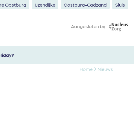
ere Oostburg
IJzendijke
Oostburg-Cadzand
Sluis
Aangesloten bij
liday?
Home
Nieuws