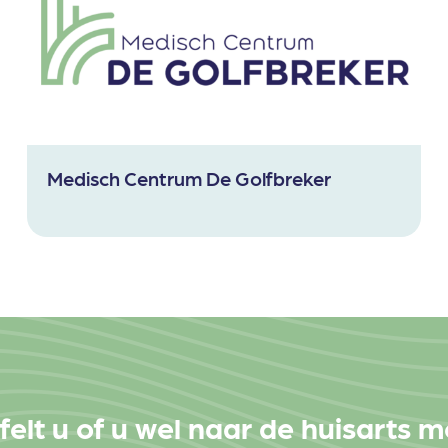
Medisch Centrum De Golfbreker
felt u of u wel naar de huisarts 