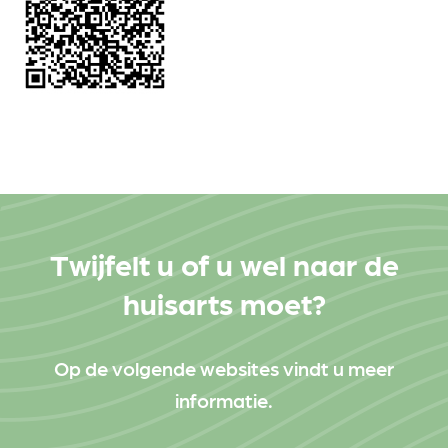
Twijfelt u of u wel naar de
huisarts moet?
Op de volgende websites vindt u meer
informatie.