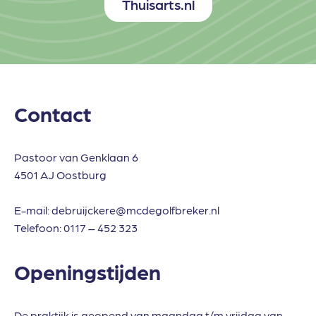
Thuisarts.nl
Contact
Pastoor van Genklaan 6
4501 AJ Oostburg
E-mail:
debruijckere@mcdegolfbreker.nl
Telefoon:
0117 – 452 323
Openingstijden
De praktijk is geopend van maandag t/m vrijdag van