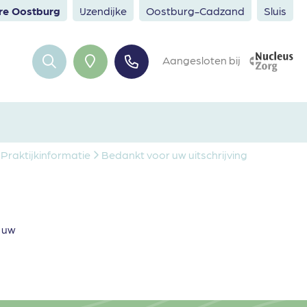
ere Oostburg
IJzendijke
Oostburg-Cadzand
Sluis
Aangesloten bij
Praktijkinformatie
Bedankt voor uw uitschrijving
g uw