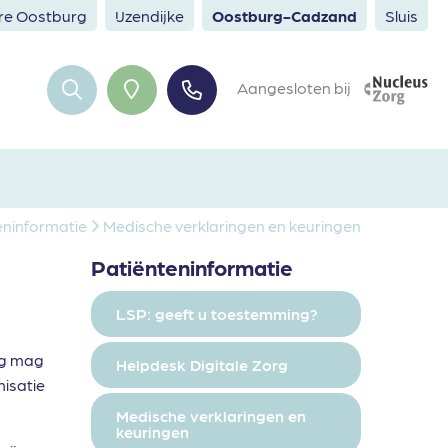
ere Oostburg
IJzendijke
Oostburg-Cadzand
Sluis
Aangesloten bij
eninformatie
Medische verklaringen en keuringen
Patiënteninformatie
LSP: geeft u toestemming?
ng mag
Helpdesk Digitale Zorg
nisatie
Medische verklaringen en
keuringen