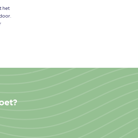
t het
door.
r
moet?