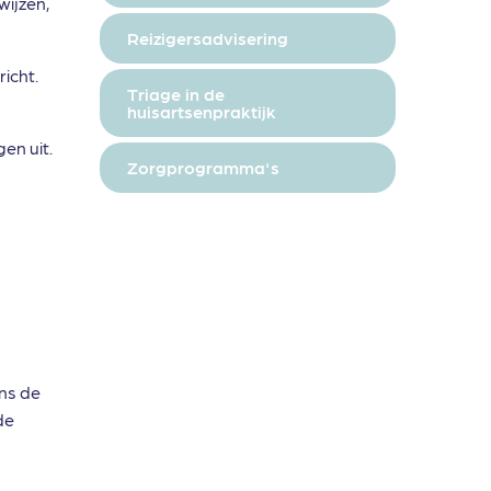
wijzen,
Reizigersadvisering
icht.
Triage in de
huisartsenpraktijk
en uit.
Zorgprogramma's
ns de
de