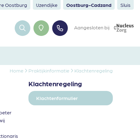
ere Oostburg
IJzendijke
Oostburg-Cadzand
Sluis
Aangesloten bij
Home
Praktijkinformatie
Klachtenregeling
Klachtenregeling
Klachtenformulier
 beter
wij
ctionaris