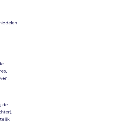
emiddelen
n
de
res,
ven.
j de
hter),
elijk