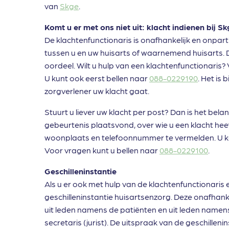
van
Skge
.
Komt u er met ons niet uit: klacht indienen bij S
De klachtenfunctionaris is onafhankelijk en onpar
tussen u en uw huisarts of waarnemend huisarts. D
oordeel. Wilt u hulp van een klachtenfunctionaris?
U kunt ook eerst bellen naar
088-0229190
. Het is
zorgverlener uw klacht gaat.
Stuurt u liever uw klacht per post? Dan is het bel
gebeurtenis plaatsvond, over wie u een klacht hee
woonplaats en telefoonnummer te vermelden. U ku
Voor vragen kunt u bellen naar
088-0229100
.
Geschilleninstantie
Als u er ook met hulp van de klachtenfunctionaris e
geschilleninstantie huisartsenzorg. Deze onafhanke
uit leden namens de patiënten en uit leden namen
secretaris (jurist). De uitspraak van de geschillenin