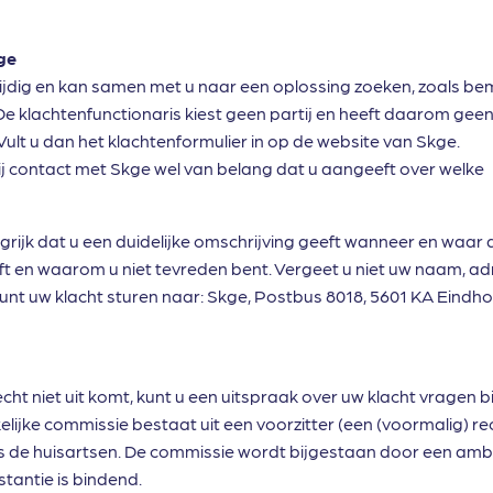
kge
tijdig en kan samen met u naar een oplossing zoeken, zoals b
e klachtenfunctionaris kiest geen partij en heeft daarom gee
 Vult u dan het klachtenformulier in op de website van Skge.
 bij contact met Skge wel van belang dat u aangeeft over welke
angrijk dat u een duidelijke omschrijving geeft wanneer en waar 
ft en waarom u niet tevreden bent. Vergeet u niet uw naam, ad
nt uw klacht sturen naar: Skge, Postbus 8018, 5601 KA Eindho
cht niet uit komt, kunt u een uitspraak over uw klacht vragen bi
lijke commissie bestaat uit een voorzitter (een (voormalig) rec
s de huisartsen. De commissie wordt bijgestaan door een ambt
stantie is bindend.