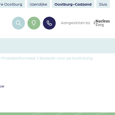
ere Oostburg
IJzendijke
Oostburg-Cadzand
Sluis
Aangesloten bij
Praktijkinformatie
Bedankt voor uw inschrijving
 uw