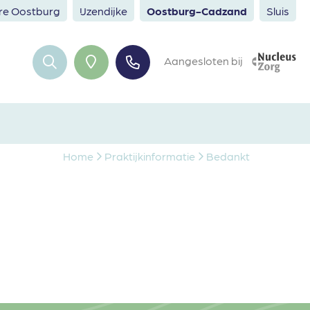
ere Oostburg
IJzendijke
Oostburg-Cadzand
Sluis
Aangesloten bij
Home
Praktijkinformatie
Bedankt